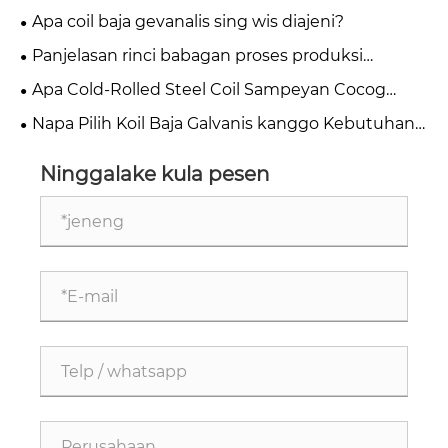
Apa coil baja gevanalis sing wis diajeni?
Panjelasan rinci babagan proses produksi
produksi baja sing dilapis warna
Apa Cold-Rolled Steel Coil Sampeyan Cocog
kanggo Nggambar Jero utawa Aplikasi Mlengkung
Napa Pilih Koil Baja Galvanis kanggo Kebutuhan
Sederhana?
Industri Sampeyan?
Ninggalake kula pesen