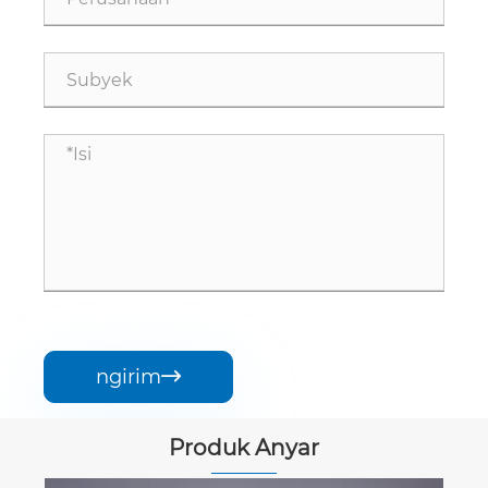
ngirim

Produk Anyar