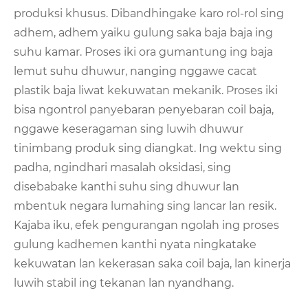
produksi khusus. Dibandhingake karo rol-rol sing
adhem, adhem yaiku gulung saka baja baja ing
suhu kamar. Proses iki ora gumantung ing baja
lemut suhu dhuwur, nanging nggawe cacat
plastik baja liwat kekuwatan mekanik. Proses iki
bisa ngontrol panyebaran penyebaran coil baja,
nggawe keseragaman sing luwih dhuwur
tinimbang produk sing diangkat. Ing wektu sing
padha, ngindhari masalah oksidasi, sing
disebabake kanthi suhu sing dhuwur lan
mbentuk negara lumahing sing lancar lan resik.
Kajaba iku, efek pengurangan ngolah ing proses
gulung kadhemen kanthi nyata ningkatake
kekuwatan lan kekerasan saka coil baja, lan kinerja
luwih stabil ing tekanan lan nyandhang.